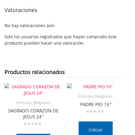
Valoraciones
No hay valoraciones aún.
Solo los usuarios registrados que hayan comprado este
producto pueden hacer una valoración.
Productos relacionados
Artículos Religiosos
Artículos Religiosos
PADRE PIO 16″
SAGRADO CORAZON DE
JESUS 24″
Valorado
en
0
de
Cotizar
Valorado
5
en