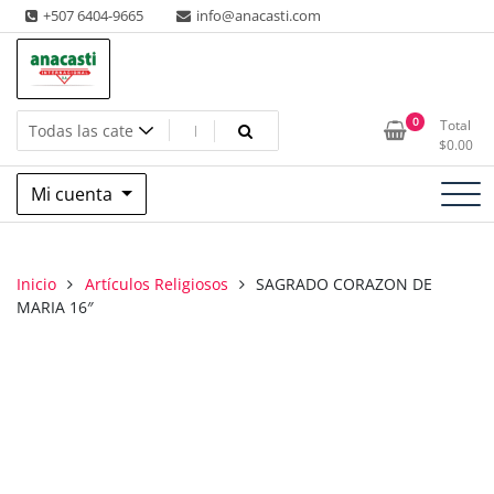
Saltar
+507 6404-9665
info@anacasti.com
al
contenido
Ventas de productos al por mayor de flores y plantas. juguetes,
Anacasti Internacional SA
0
Total
navidad, religioso y adornos
$
0.00
Mi cuenta
Inicio
Artículos Religiosos
SAGRADO CORAZON DE
MARIA 16″