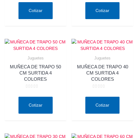
en
en
0
0
de
de
Cotizar
Cotizar
5
5
Juguetes
Juguetes
MUÑECA DE TRAPO 50
MUÑECA DE TRAPO 40
CM SURTIDA 4
CM SURTIDA 4
COLORES
COLORES
Valorado
Valorado
en
en
0
0
de
de
Cotizar
Cotizar
5
5