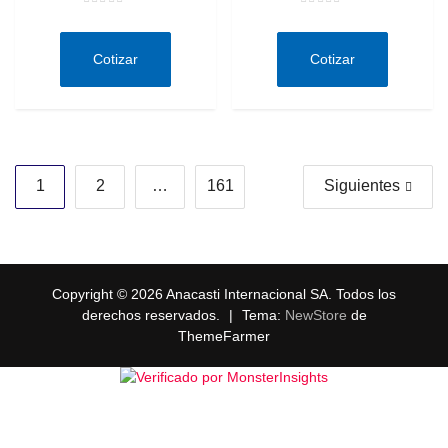
Valorado
Valorado
en
en
0
0
de
de
Cotizar
Cotizar
5
5
Paginación
1
2
…
161
Siguientes
de
entradas
Copyright © 2026 Anacasti Internacional SA. Todos los
derechos reservados.
|
Tema:
NewStore
de
ThemeFarmer