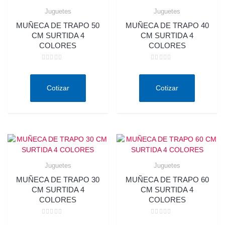
Juguetes
Juguetes
MUÑECA DE TRAPO 50
MUÑECA DE TRAPO 40
CM SURTIDA 4
CM SURTIDA 4
COLORES
COLORES
Valorado
Valorado
en
en
0
0
de
de
Cotizar
Cotizar
5
5
Juguetes
Juguetes
MUÑECA DE TRAPO 30
MUÑECA DE TRAPO 60
CM SURTIDA 4
CM SURTIDA 4
COLORES
COLORES
Valorado
Valorado