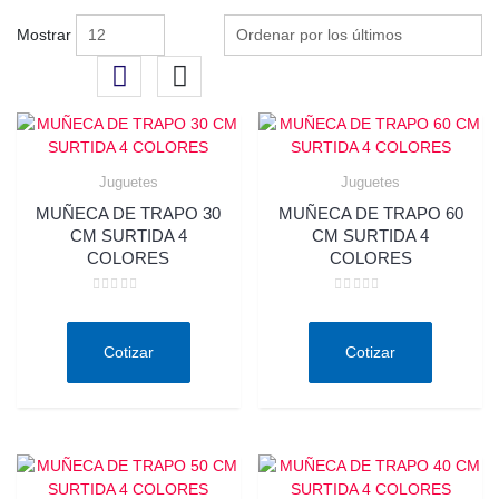
Mostrar
Juguetes
Juguetes
MUÑECA DE TRAPO 30
MUÑECA DE TRAPO 60
CM SURTIDA 4
CM SURTIDA 4
COLORES
COLORES
Valorado
Valorado
en
en
0
0
de
de
Cotizar
Cotizar
5
5