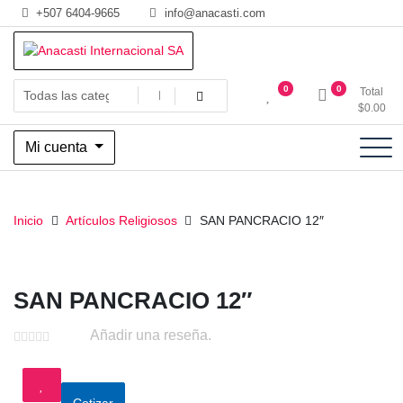
Saltar
+507 6404-9665
info@anacasti.com
al
contenido
Ventas de productos al por mayor de flores y plantas. juguetes,
Anacasti Internacional SA
0
0
Total
navidad, religioso y adornos
$
0.00
Mi cuenta
Inicio
Artículos Religiosos
SAN PANCRACIO 12″
SAN PANCRACIO 12″
Añadir una reseña.
Cotizar