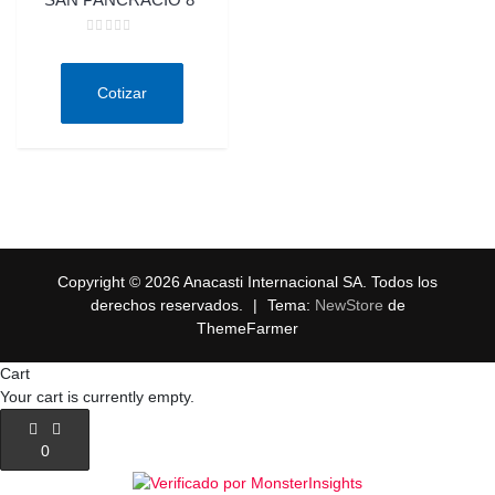
Valorado
en
0
de
Cotizar
5
Copyright © 2026 Anacasti Internacional SA. Todos los
derechos reservados.
|
Tema:
NewStore
de
ThemeFarmer
Cart
Your cart is currently empty.
0