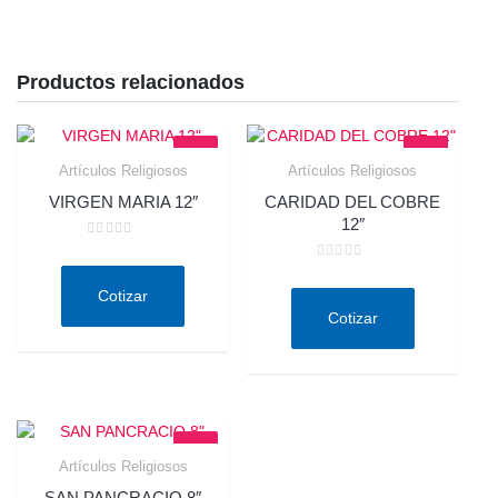
Productos relacionados
Artículos Religiosos
Artículos Religiosos
Quick View
Quick View
VIRGEN MARIA 12″
CARIDAD DEL COBRE
12″
Valorado
en
Valorado
0
en
de
Cotizar
0
5
de
Cotizar
5
Artículos Religiosos
Quick View
SAN PANCRACIO 8″