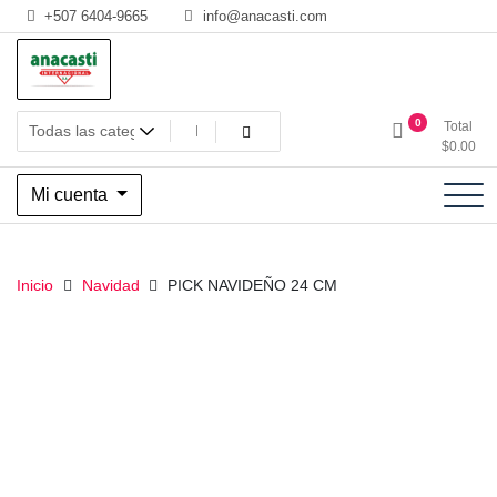
Saltar
+507 6404-9665
info@anacasti.com
al
contenido
Ventas de productos al por mayor de flores y plantas. juguetes,
Anacasti Internacional SA
0
Total
navidad, religioso y adornos
$
0.00
Mi cuenta
Inicio
Navidad
PICK NAVIDEÑO 24 CM