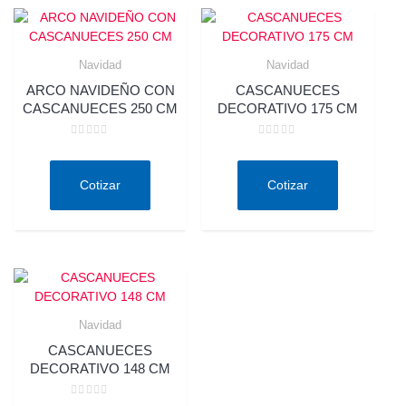
Navidad
Navidad
ARCO NAVIDEÑO CON
CASCANUECES
CASCANUECES 250 CM
DECORATIVO 175 CM
Valorado
Valorado
en
en
0
0
de
de
Cotizar
Cotizar
5
5
Navidad
CASCANUECES
DECORATIVO 148 CM