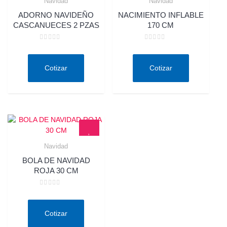
Navidad
Navidad
Quick View
Quick View
ADORNO NAVIDEÑO
NACIMIENTO INFLABLE
CASCANUECES 2 PZAS
170 CM
Valorado
Valorado
en
en
0
0
de
de
Cotizar
Cotizar
5
5
Navidad
Quick View
BOLA DE NAVIDAD
ROJA 30 CM
Valorado
en
0
de
Cotizar
5