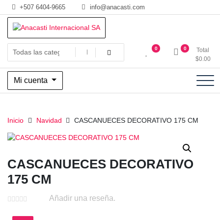
Saltar
+507 6404-9665
info@anacasti.com
al
contenido
Ventas de productos al por mayor de flores y plantas. juguetes,
Anacasti Internacional SA
0
0
Total
navidad, religioso y adornos
$
0.00
Mi cuenta
Inicio
Navidad
CASCANUECES DECORATIVO 175 CM
CASCANUECES DECORATIVO
175 CM
Añadir una reseña.