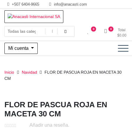
Saltar
+507 6404-9665
info@anacasti.com
al
contenido
Ventas de productos al por mayor de flores y plantas. juguetes,
Anacasti Internacional SA
0
0
Total
navidad, religioso y adornos
$
0.00
Mi cuenta
Inicio
Navidad
FLOR DE PASCUA ROJA EN MACETA 30
CM
FLOR DE PASCUA ROJA EN
MACETA 30 CM
Añadir una reseña.