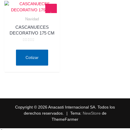
Navidad
Quick View
CASCANUECES
DECORATIVO 175 CM
Valorado
en
0
de
Cotizar
5
Copyright © 2026 Anacasti Internacional SA. Todos los
derechos reservados.
|
Tema:
NewStore
de
ThemeFarmer