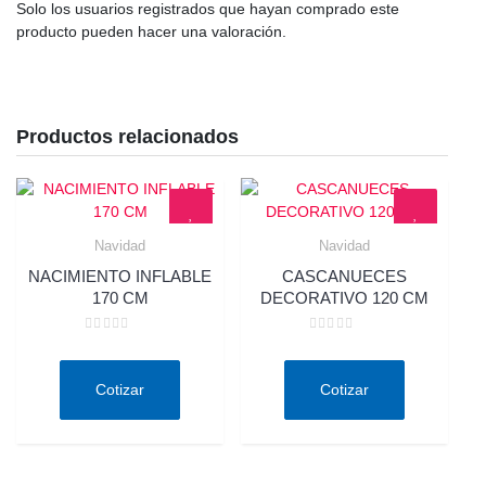
Solo los usuarios registrados que hayan comprado este
producto pueden hacer una valoración.
Productos relacionados
Navidad
Navidad
Quick View
Quick View
NACIMIENTO INFLABLE
CASCANUECES
170 CM
DECORATIVO 120 CM
Valorado
Valorado
en
en
0
0
de
de
Cotizar
Cotizar
5
5