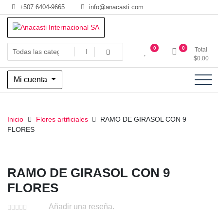
Saltar
+507 6404-9665
info@anacasti.com
al
contenido
Ventas de productos al por mayor de flores y plantas. juguetes,
Anacasti Internacional SA
0
0
Total
navidad, religioso y adornos
$
0.00
Mi cuenta
Inicio
Flores artificiales
RAMO DE GIRASOL CON 9
FLORES
RAMO DE GIRASOL CON 9
FLORES
Añadir una reseña.