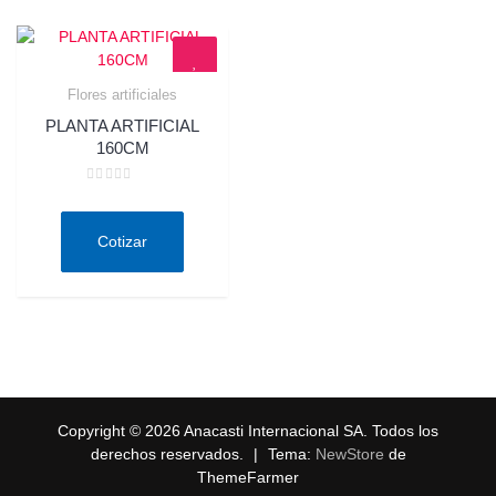
Flores artificiales
Quick View
PLANTA ARTIFICIAL
160CM
Valorado
en
0
de
Cotizar
5
Copyright © 2026 Anacasti Internacional SA. Todos los
derechos reservados.
|
Tema:
NewStore
de
ThemeFarmer