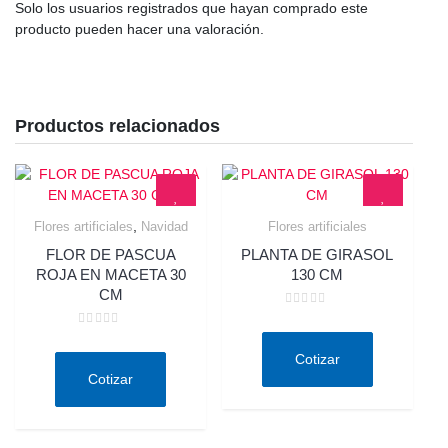
Solo los usuarios registrados que hayan comprado este
producto pueden hacer una valoración.
Productos relacionados
,
Flores artificiales
Navidad
Flores artificiales
Quick View
Quick View
FLOR DE PASCUA
PLANTA DE GIRASOL
ROJA EN MACETA 30
130 CM
CM
Valorado
en
Valorado
0
en
de
Cotizar
0
5
de
Cotizar
5