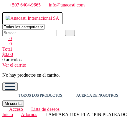
Saltar
+507 6404-9665
info@anacasti.com
al
contenido
Anacasti Internacional SA
Ventas de productos al por mayor de flores y plantas. juguetes, navida
0
0
Total
$
0.00
0 artículos
Ver el carrito
No hay productos en el carrito.
TODOS LOS PRODUCTOS
ACERCA DE NOSOTROS
Mi cuenta
Acceso
Lista de deseos
Inicio
Adornos
LAMPARA 110V PLAT PIN PLATEADO