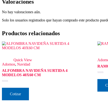
Valoraciones
No hay valoraciones aún.
Solo los usuarios registrados que hayan comprado este producto pued
Productos relacionados
Quick View
Adorn
Adornos
,
Navidad
RAMO
ALFOMBRA NAVIDEÑA SURTIDA 4
MODELOS 40X60 CM
Valorad
en
0
C
Valorado
de
en
5
0
Cotizar
de
5