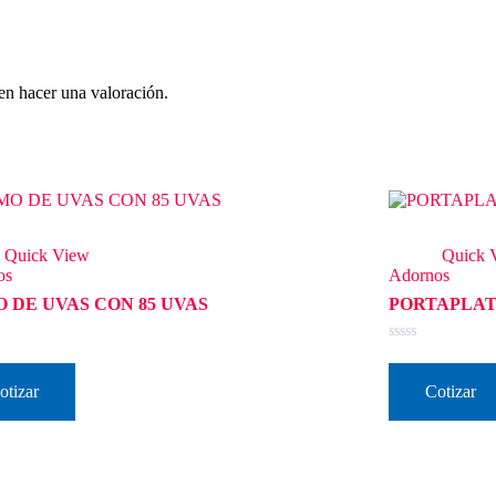
en hacer una valoración.
Quick View
Quick 
os
Adornos
 DE UVAS CON 85 UVAS
PORTAPLAT
o
Valorado
en
0
otizar
Cotizar
de
5