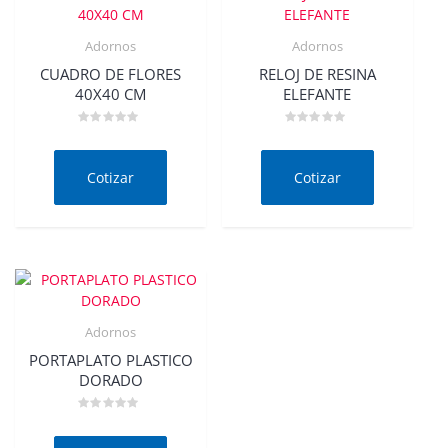
Adornos
Adornos
CUADRO DE FLORES
RELOJ DE RESINA
40X40 CM
ELEFANTE
Valorado
Valorado
en
en
0
0
de
de
Cotizar
Cotizar
5
5
Adornos
PORTAPLATO PLASTICO
DORADO
Valorado
en
0