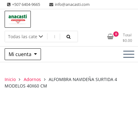
Saltar
+507 6404-9665
info@anacasti.com
al
contenido
Ventas de productos al por mayor de flores y plantas. juguetes,
Anacasti Internacional SA
0
Total
navidad, religioso y adornos
$
0.00
Mi cuenta
Inicio
Adornos
ALFOMBRA NAVIDEÑA SURTIDA 4
MODELOS 40X60 CM