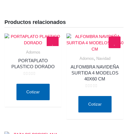
Productos relacionados
Adornos
Quick View
,
Adornos
Navidad
PORTAPLATO
Quick View
PLASTICO DORADO
ALFOMBRA NAVIDEÑA
SURTIDA 4 MODELOS
40X60 CM
Valorado
en
0
de
Valorado
Cotizar
5
en
0
de
Cotizar
5