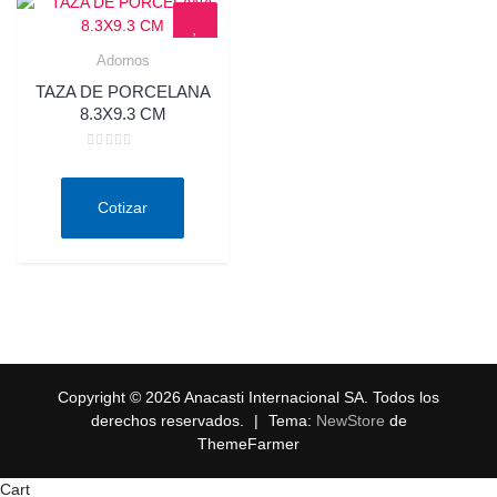
Adornos
Quick View
TAZA DE PORCELANA
8.3X9.3 CM
Valorado
en
0
de
Cotizar
5
Copyright © 2026 Anacasti Internacional SA. Todos los
derechos reservados.
|
Tema:
NewStore
de
ThemeFarmer
Cart