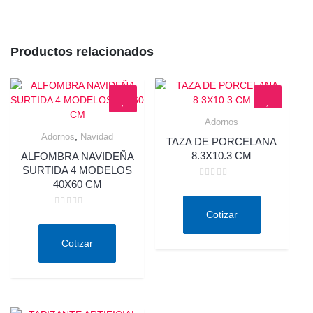
Productos relacionados
Adornos
Quick View
,
Adornos
Navidad
TAZA DE PORCELANA
Quick View
8.3X10.3 CM
ALFOMBRA NAVIDEÑA
SURTIDA 4 MODELOS
40X60 CM
Valorado
en
0
de
Valorado
Cotizar
5
en
0
de
Cotizar
5