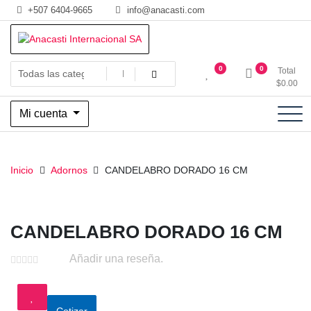
Saltar
+507 6404-9665
info@anacasti.com
al
contenido
Ventas de productos al por mayor de flores y plantas. juguetes,
Anacasti Internacional SA
0
0
Total
navidad, religioso y adornos
$
0.00
Mi cuenta
Inicio
Adornos
CANDELABRO DORADO 16 CM
CANDELABRO DORADO 16 CM
Añadir una reseña.
Cotizar