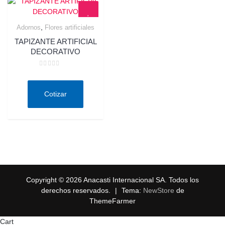
,
Adornos
Flores artificiales
Quick View
TAPIZANTE ARTIFICIAL
DECORATIVO
Valorado
en
0
de
Cotizar
5
Copyright © 2026 Anacasti Internacional SA. Todos los
derechos reservados.
|
Tema:
NewStore
de
ThemeFarmer
Cart