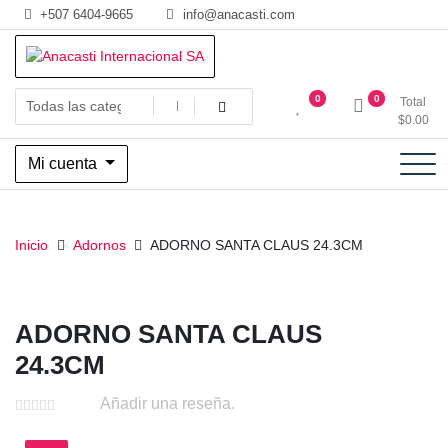
Saltar
+507 6404-9665
info@anacasti.com
al
contenido
Ventas de productos al por mayor de flores y plantas. juguetes,
Anacasti Internacional SA
0
0
Total
navidad, religioso y adornos
$
0.00
Mi cuenta
Inicio
Adornos
ADORNO SANTA CLAUS 24.3CM
ADORNO SANTA CLAUS
24.3CM
Añadir una reseña.