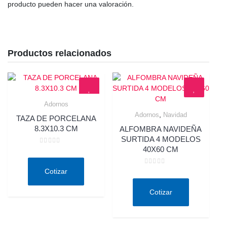
producto pueden hacer una valoración.
Productos relacionados
Adornos
Quick View
,
Adornos
Navidad
TAZA DE PORCELANA
Quick View
8.3X10.3 CM
ALFOMBRA NAVIDEÑA
SURTIDA 4 MODELOS
40X60 CM
Valorado
en
0
de
Valorado
Cotizar
5
en
0
de
Cotizar
5