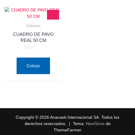
Adornos
Quick View
CUADRO DE PAVO
REAL 50 CM
Valorado
en
0
de
Cotizar
5
Copyright © 2026 Anacasti Internacional SA. Todos los
derechos reservados.
|
Tema:
NewStore
de
ThemeFarmer