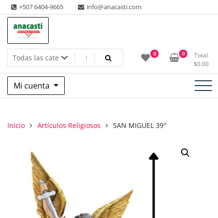
Saltar
+507 6404-9665
info@anacasti.com
al
contenido
Ventas de productos al por mayor de flores y plantas. juguetes,
Anacasti Internacional SA
0
0
Total
navidad, religioso y adornos
$
0.00
Mi cuenta
Inicio
Artículos Religiosos
SAN MIGUEL 39″