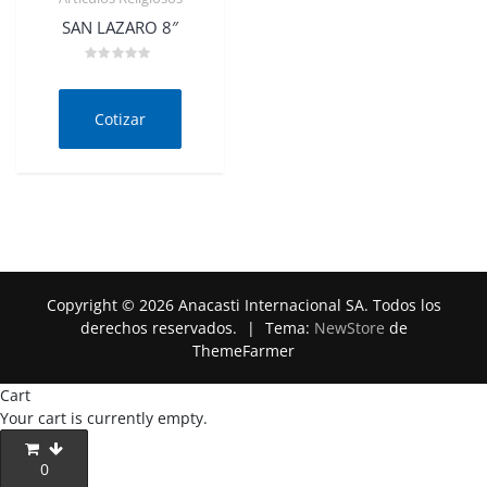
Quick View
SAN LAZARO 8″
Valorado
en
0
de
Cotizar
5
Copyright © 2026 Anacasti Internacional SA. Todos los
derechos reservados.
|
Tema:
NewStore
de
ThemeFarmer
Cart
Your cart is currently empty.
0