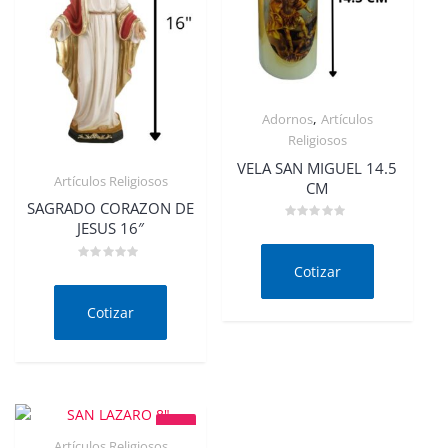
,
Adornos
Artículos
Quick View
Religiosos
VELA SAN MIGUEL 14.5
Artículos Religiosos
CM
Quick View
SAGRADO CORAZON DE
JESUS 16″
Valorado
en
0
de
Cotizar
Valorado
5
en
0
de
Cotizar
5
Artículos Religiosos