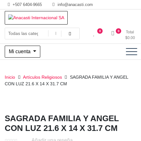
Saltar
+507 6404-9665
info@anacasti.com
al
contenido
Ventas de productos al por mayor de flores y plantas. juguetes,
Anacasti Internacional SA
0
0
Total
navidad, religioso y adornos
$
0.00
Mi cuenta
Inicio
Artículos Religiosos
SAGRADA FAMILIA Y ANGEL
CON LUZ 21.6 X 14 X 31.7 CM
SAGRADA FAMILIA Y ANGEL
CON LUZ 21.6 X 14 X 31.7 CM
Añadir una reseña.