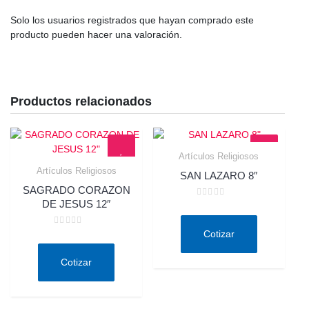
Solo los usuarios registrados que hayan comprado este
producto pueden hacer una valoración.
Productos relacionados
Artículos Religiosos
Quick View
Artículos Religiosos
SAN LAZARO 8″
Quick View
SAGRADO CORAZON
DE JESUS 12″
Valorado
en
0
de
Valorado
Cotizar
5
en
0
de
Cotizar
5