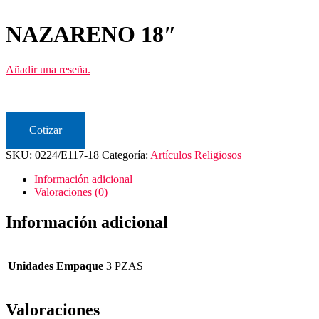
NAZARENO 18″
Añadir una reseña.
Cotizar
SKU:
0224/E117-18
Categoría:
Artículos Religiosos
Información adicional
Valoraciones (0)
Información adicional
Unidades Empaque
3 PZAS
Valoraciones