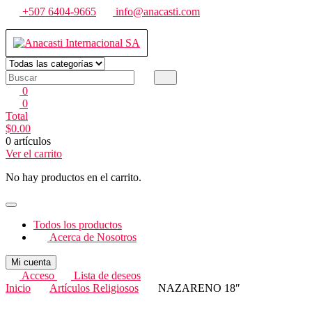
Saltar
+507 6404-9665
info@anacasti.com
al
contenido
Anacasti Internacional SA
Ventas de productos al por mayor de flores y plantas. juguetes, navida
0
0
Total
$
0.00
0 artículos
Ver el carrito
No hay productos en el carrito.
Todos los productos
Acerca de Nosotros
Mi cuenta
Acceso
Lista de deseos
Inicio
Artículos Religiosos
NAZARENO 18″