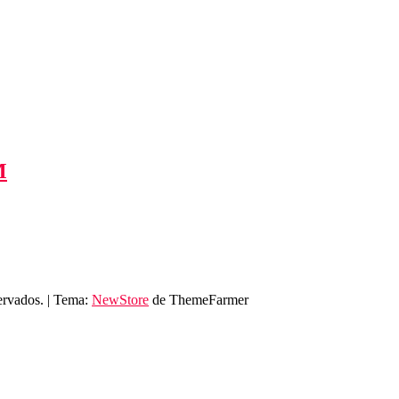
M
ervados.
|
Tema:
NewStore
de ThemeFarmer