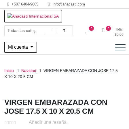
Saltar
+507 6404-9665
info@anacasti.com
al
contenido
Ventas de productos al por mayor de flores y plantas. juguetes,
Anacasti Internacional SA
0
0
Total
navidad, religioso y adornos
$
0.00
Mi cuenta
Inicio
Navidad
VIRGEN EMBARAZADA CON JOSE 17.5
X 10 X 20.5 CM
VIRGEN EMBARAZADA CON
JOSE 17.5 X 10 X 20.5 CM
Añadir una reseña.