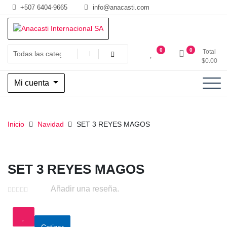
Saltar
+507 6404-9665
info@anacasti.com
al
contenido
Ventas de productos al por mayor de flores y plantas. juguetes,
Anacasti Internacional SA
0
0
Total
navidad, religioso y adornos
$
0.00
Mi cuenta
Inicio
Navidad
SET 3 REYES MAGOS
SET 3 REYES MAGOS
Añadir una reseña.
Cotizar