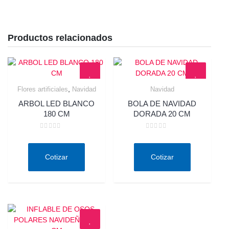
Productos relacionados
,
Flores artificiales
Navidad
Navidad
Quick View
Quick View
ARBOL LED BLANCO
BOLA DE NAVIDAD
180 CM
DORADA 20 CM
Valorado
Valorado
en
en
0
0
de
de
Cotizar
Cotizar
5
5