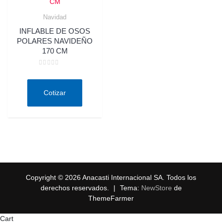
Navidad
Quick View
INFLABLE DE OSOS
POLARES NAVIDEÑO
170 CM
Valorado
en
0
de
Cotizar
5
Copyright © 2026 Anacasti Internacional SA. Todos los
derechos reservados.
|
Tema:
NewStore
de
ThemeFarmer
Cart