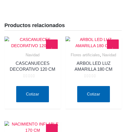
Productos relacionados
,
Navidad
Flores artificiales
Navidad
Quick View
Quick View
CASCANUECES
ARBOL LED LUZ
DECORATIVO 120 CM
AMARILLA 180 CM
Valorado
Valorado
en
en
0
0
de
de
Cotizar
Cotizar
5
5