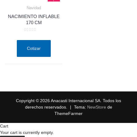
Navidad
Quick View
NACIMIENTO INFLABLE
170 CM
Valorado
en
0
de
Cotizar
5
Copyright © 2026 Anacasti Internacional SA. Todos los
derechos reservados.
|
Tema:
NewStore
de
ThemeFarmer
Cart
Your cart is currently empty.