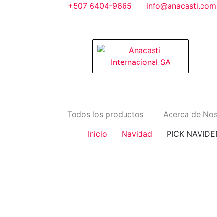
Saltar
+507 6404-9665
info@anacasti.com
al
contenido
Anacasti Internacional SA
Ventas de productos al por mayor de flore
plantas. juguetes, navidad, religioso y ado
Todos los productos
Acerca de Nos
Inicio
Navidad
PICK NAVIDE