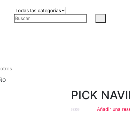
s y
rnos
otros
ÑO
PICK NAV
Añadir una res