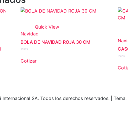
Quick View
Navidad
Navi
BOLA DE NAVIDAD ROJA 30 CM
N
CAS
Valorado
en
Cotizar
Valor
0
en
de
Coti
0
5
de
5
 Internacional SA. Todos los derechos reservados.
|
Tema: