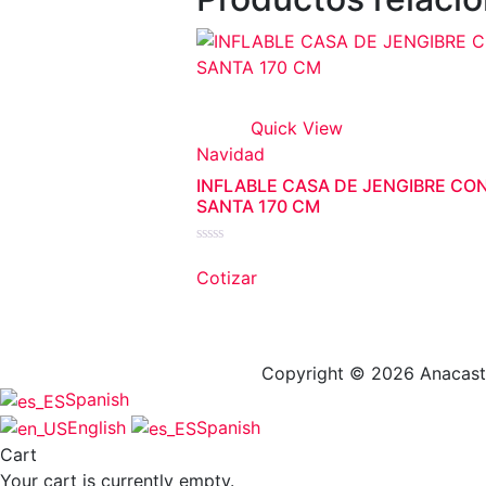
Quick View
Navidad
INFLABLE CASA DE JENGIBRE CO
SANTA 170 CM
Valorado
en
Cotizar
0
de
5
Copyright © 2026 Anacasti
Spanish
English
Spanish
Cart
Your cart is currently empty.