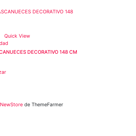
Quick View
dad
CANUECES DECORATIVO 148 CM
ado
zar
NewStore
de ThemeFarmer