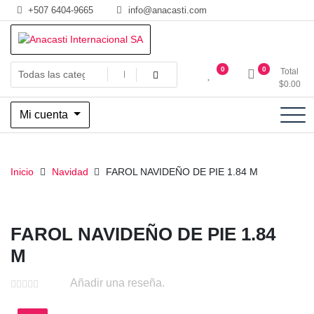
Saltar
+507 6404-9665
info@anacasti.com
al
contenido
Ventas de productos al por mayor de flores y plantas. juguetes,
Anacasti Internacional SA
0
0
Total
navidad, religioso y adornos
$
0.00
Mi cuenta
Inicio
Navidad
FAROL NAVIDEÑO DE PIE 1.84 M
FAROL NAVIDEÑO DE PIE 1.84
M
Añadir una reseña.