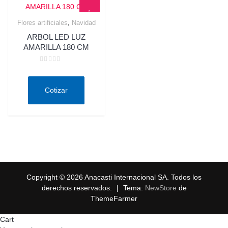
,
Flores artificiales
Navidad
Quick View
ARBOL LED LUZ
AMARILLA 180 CM
Valorado
en
0
de
Cotizar
5
Copyright © 2026 Anacasti Internacional SA. Todos los
derechos reservados.
|
Tema:
NewStore
de
ThemeFarmer
Cart