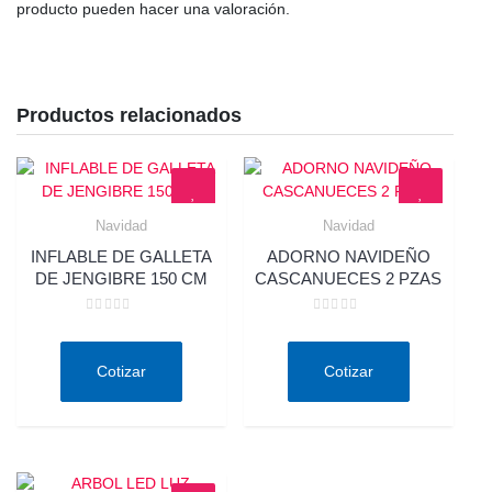
producto pueden hacer una valoración.
Productos relacionados
Navidad
Navidad
Quick View
Quick View
INFLABLE DE GALLETA
ADORNO NAVIDEÑO
DE JENGIBRE 150 CM
CASCANUECES 2 PZAS
Valorado
Valorado
en
en
0
0
de
de
Cotizar
Cotizar
5
5