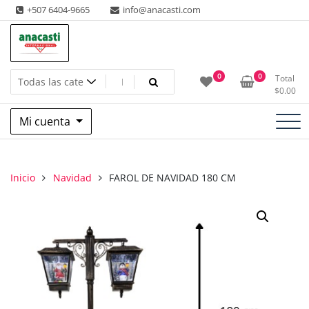
Saltar
+507 6404-9665
info@anacasti.com
al
contenido
Ventas de productos al por mayor de flores y plantas. juguetes,
Anacasti Internacional SA
0
0
Total
navidad, religioso y adornos
$
0.00
Mi cuenta
Inicio
Navidad
FAROL DE NAVIDAD 180 CM