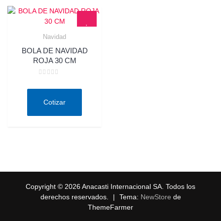
Navidad
Quick View
BOLA DE NAVIDAD
ROJA 30 CM
Valorado
en
0
de
Cotizar
5
Copyright © 2026 Anacasti Internacional SA. Todos los
derechos reservados.
|
Tema:
NewStore
de
ThemeFarmer