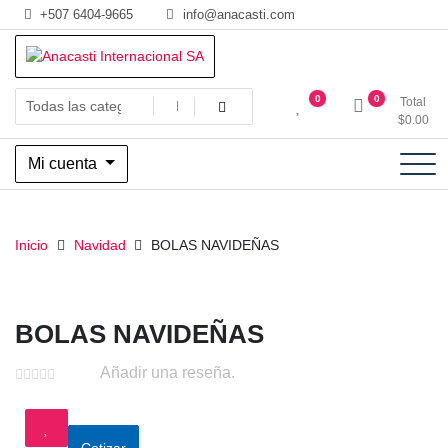
Saltar
+507 6404-9665
info@anacasti.com
al
contenido
Ventas de productos al por mayor de flores y plantas. juguetes,
Anacasti Internacional SA
0
0
Total
navidad, religioso y adornos
$
0.00
Mi cuenta
Inicio
Navidad
BOLAS NAVIDEÑAS
BOLAS NAVIDEÑAS
Añadir una reseña.
Cotizar