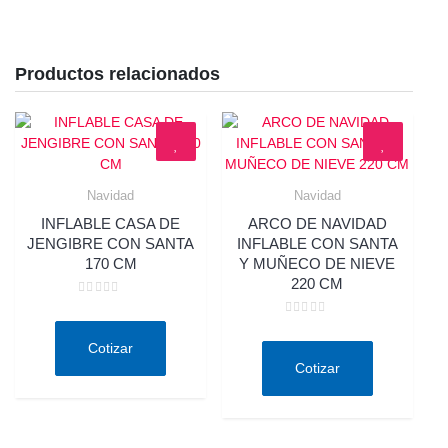
Productos relacionados
Navidad
Navidad
Quick View
Quick View
INFLABLE CASA DE
ARCO DE NAVIDAD
JENGIBRE CON SANTA
INFLABLE CON SANTA
170 CM
Y MUÑECO DE NIEVE
220 CM
Valorado
en
Valorado
0
en
de
Cotizar
0
5
de
Cotizar
5