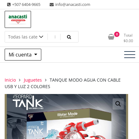
Saltar
+507 6404-9665
info@anacasti.com
al
contenido
Ventas de productos al por mayor de flores y plantas. juguetes,
Anacasti Internacional SA
0
Total
navidad, religioso y adornos
$
0.00
Mi cuenta
Inicio
Juguetes
TANQUE MODO AGUA CON CABLE
USB Y LUZ 2 COLORES