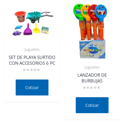
Juguetes
SET DE PLAYA SURTIDO
CON ACCESORIOS 6 PC
Juguetes
LANZADOR DE
Valorado
en
BURBUJAS
0
de
Cotizar
5
Valorado
en
0
de
Cotizar
5