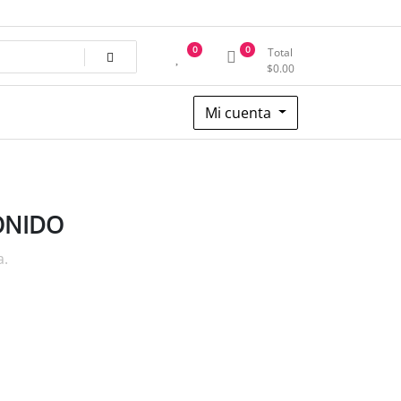
0
0
Total
$
0.00
Mi cuenta
ONIDO
a.