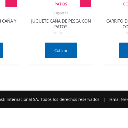
Juguetes
w
Quick View
 CAÑA Y
JUGUETE CAÑA DE PESCA CON
CARRITO 
PATOS
CO
Valorado
V
en
e
0
0
de
d
Cotizar
5
5
sti Internacional SA. Todos los derechos reservados.
|
Tema:
New