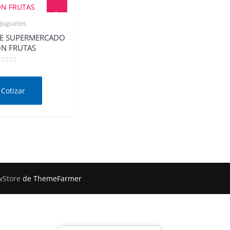
Juguetes
Quick View
DE SUPERMERCADO
N FRUTAS
alorado
n
e
Cotizar
Store
de ThemeFarmer