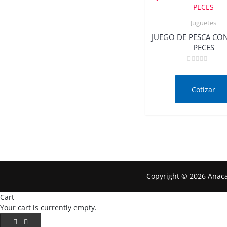
Juguetes
Quick Vie
JUEGO DE PESCA CON
PECES
Valorado
en
0
de
Cotizar
5
Copyright © 2026 Anaca
Cart
Your cart is currently empty.