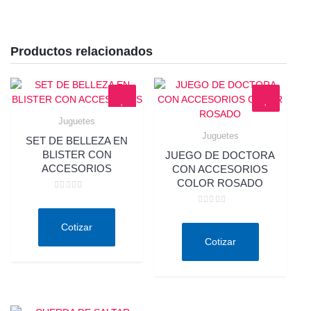
Productos relacionados
Juguetes
Quick View
Juguetes
SET DE BELLEZA EN
Quick View
BLISTER CON
JUEGO DE DOCTORA
ACCESORIOS
CON ACCESORIOS
COLOR ROSADO
Valorado
en
Valorado
0
en
de
Cotizar
0
5
de
Cotizar
5