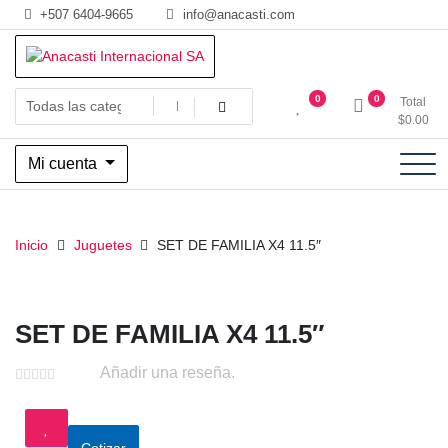
Saltar
+507 6404-9665
info@anacasti.com
al
contenido
Ventas de productos al por mayor de flores y plantas. juguetes,
Anacasti Internacional SA
0
0
Total
navidad, religioso y adornos
$
0.00
Mi cuenta
Inicio
Juguetes
SET DE FAMILIA X4 11.5″
SET DE FAMILIA X4 11.5″
Añadir una reseña.
Cotizar