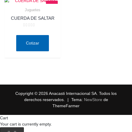
Juguetes
Quick View
CUERDA DE SALTAR
Valorado
en
0
de
Cotizar
5
Copyright © 2026 Anacasti Internacional SA. Todos los
derechos reservados.
|
Tema:
NewStore
de
ThemeFarmer
Cart
Your cart is currently empty.