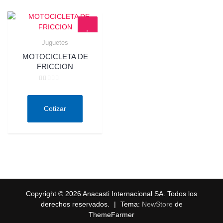
Juguetes
Quick View
MOTOCICLETA DE
FRICCION
Valorado
en
0
de
Cotizar
5
Copyright © 2026 Anacasti Internacional SA. Todos los
derechos reservados.
|
Tema:
NewStore
de
ThemeFarmer