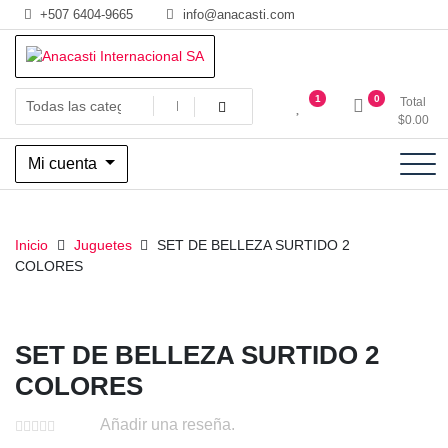
Saltar
+507 6404-9665
info@anacasti.com
al
contenido
Ventas de productos al por mayor de flores y plantas. juguetes,
Anacasti Internacional SA
1
0
Total
navidad, religioso y adornos
$
0.00
Mi cuenta
Inicio
Juguetes
SET DE BELLEZA SURTIDO 2
COLORES
SET DE BELLEZA SURTIDO 2
COLORES
Añadir una reseña.