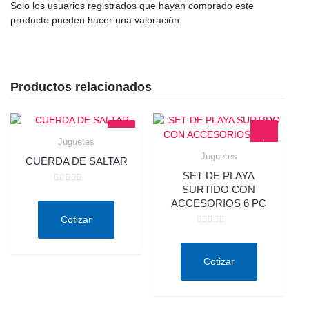
Solo los usuarios registrados que hayan comprado este
producto pueden hacer una valoración.
Productos relacionados
Juguetes
Quick View
Juguetes
CUERDA DE SALTAR
Quick View
SET DE PLAYA
SURTIDO CON
Valorado
en
ACCESORIOS 6 PC
0
de
Cotizar
5
Valorado
en
0
de
Cotizar
5