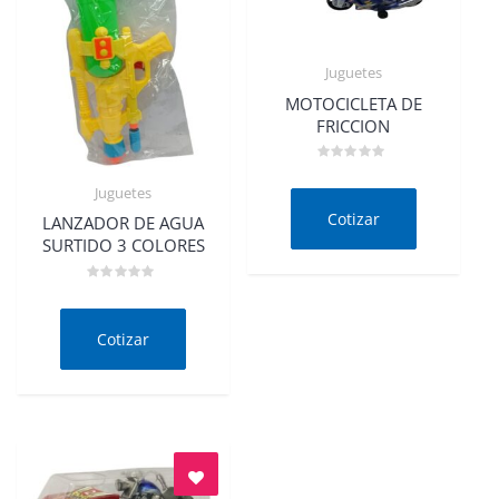
Juguetes
Quick View
MOTOCICLETA DE
FRICCION
Valorado
en
Juguetes
0
Quick View
de
Cotizar
LANZADOR DE AGUA
5
SURTIDO 3 COLORES
Valorado
en
0
de
Cotizar
5