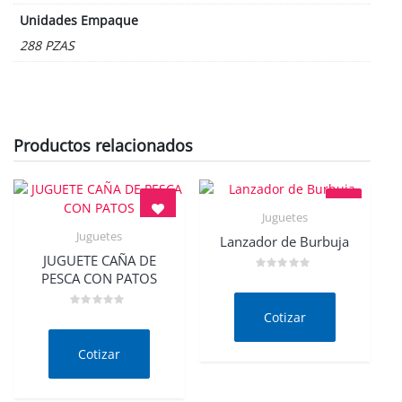
Unidades Empaque
288 PZAS
Productos relacionados
Juguetes
Quick View
Juguetes
Lanzador de Burbuja
Quick View
JUGUETE CAÑA DE
PESCA CON PATOS
Valorado
en
0
de
Cotizar
Valorado
5
en
0
de
Cotizar
5