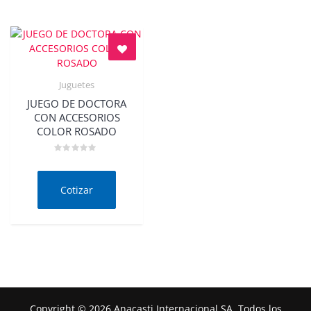
Juguetes
Quick View
JUEGO DE DOCTORA
CON ACCESORIOS
COLOR ROSADO
Valorado
en
0
de
Cotizar
5
Copyright © 2026 Anacasti Internacional SA. Todos los