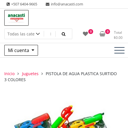
Saltar
+507 6404-9665
info@anacasti.com
al
contenido
Ventas de productos al por mayor de flores y plantas. juguetes,
Anacasti Internacional SA
0
0
Total
navidad, religioso y adornos
$
0.00
Mi cuenta
Inicio
Juguetes
PISTOLA DE AGUA PLASTICA SURTIDO
3 COLORES