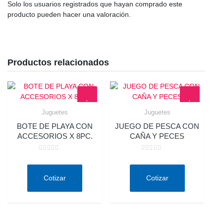
Solo los usuarios registrados que hayan comprado este
producto pueden hacer una valoración.
Productos relacionados
Juguetes
Juguetes
Quick View
Quick View
BOTE DE PLAYA CON
JUEGO DE PESCA CON
ACCESORIOS X 8PC.
CAÑA Y PECES
Valorado
Valorado
en
en
0
0
de
de
Cotizar
Cotizar
5
5