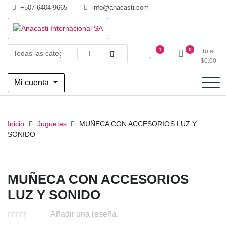
Saltar
+507 6404-9665
info@anacasti.com
al
contenido
Ventas de productos al por mayor de flores y plantas. juguetes,
Anacasti Internacional SA
1
0
Total
navidad, religioso y adornos
$
0.00
Mi cuenta
Inicio
Juguetes
MUÑECA CON ACCESORIOS LUZ Y
SONIDO
MUÑECA CON ACCESORIOS
LUZ Y SONIDO
Añadir una reseña.