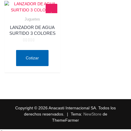
Juguetes
Quick View
LANZADOR DE AGUA
SURTIDO 3 COLORES
Valorado
en
0
de
Cotizar
5
Copyright © 2026 Anacasti Internacional SA. Todos los
derechos reservados.
|
Tema:
NewStore
de
ThemeFarmer