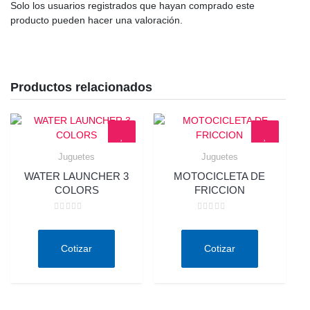
Solo los usuarios registrados que hayan comprado este
producto pueden hacer una valoración.
Productos relacionados
Juguetes
Juguetes
Quick View
Quick View
WATER LAUNCHER 3
MOTOCICLETA DE
COLORS
FRICCION
Valorado
Valorado
en
en
0
0
de
de
Cotizar
Cotizar
5
5