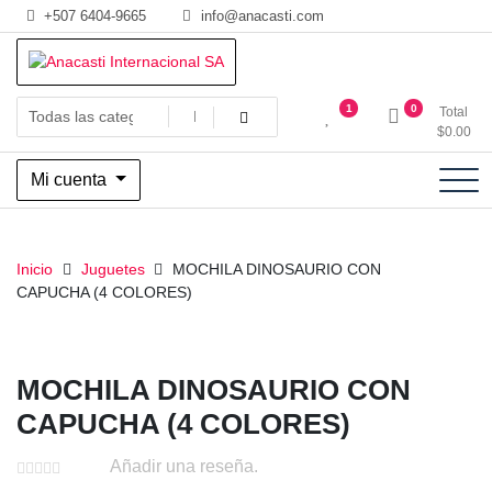
Saltar
+507 6404-9665
info@anacasti.com
al
contenido
Ventas de productos al por mayor de flores y plantas. juguetes,
Anacasti Internacional SA
1
0
Total
navidad, religioso y adornos
$
0.00
Mi cuenta
Inicio
Juguetes
MOCHILA DINOSAURIO CON
CAPUCHA (4 COLORES)
MOCHILA DINOSAURIO CON
CAPUCHA (4 COLORES)
Añadir una reseña.