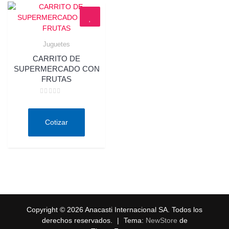
Juguetes
Quick View
CARRITO DE
SUPERMERCADO CON
FRUTAS
Valorado
en
0
de
Cotizar
5
Copyright © 2026 Anacasti Internacional SA. Todos los
derechos reservados.
|
Tema:
NewStore
de