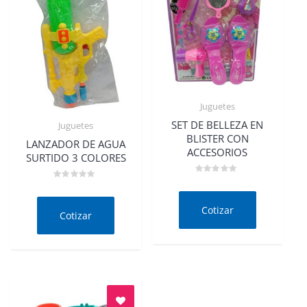
Juguetes
Quick View
SET DE BELLEZA EN
Juguetes
Quick View
BLISTER CON
LANZADOR DE AGUA
ACCESORIOS
SURTIDO 3 COLORES
Valorado
Valorado
en
en
0
0
de
Cotizar
de
Cotizar
5
5