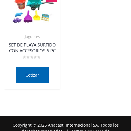
Juguetes
Quick View
SET DE PLAYA SURTIDO
CON ACCESORIOS 6 PC
Valorado
en
0
de
Cotizar
5
Copyright © 2026 Anacasti Internacional SA. Todos los