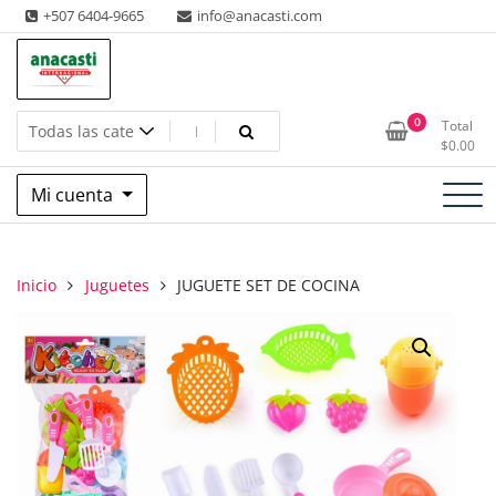
Saltar
+507 6404-9665
info@anacasti.com
al
contenido
Ventas de productos al por mayor de flores y plantas. juguetes,
Anacasti Internacional SA
0
Total
navidad, religioso y adornos
$
0.00
Mi cuenta
Inicio
Juguetes
JUGUETE SET DE COCINA