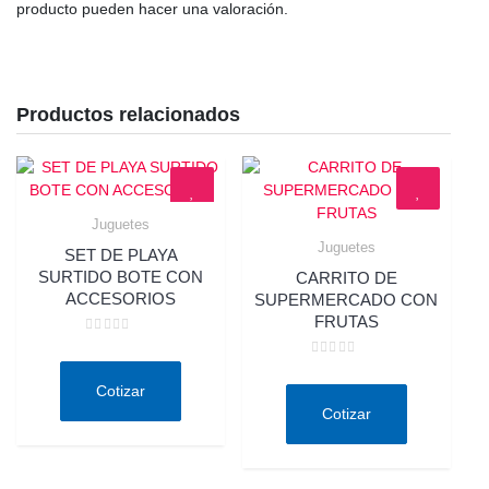
producto pueden hacer una valoración.
Productos relacionados
Juguetes
Quick View
Juguetes
SET DE PLAYA
Quick View
SURTIDO BOTE CON
CARRITO DE
ACCESORIOS
SUPERMERCADO CON
FRUTAS
Valorado
en
Valorado
0
en
de
Cotizar
0
5
de
Cotizar
5