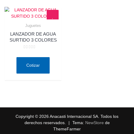
Juguetes
Quick View
LANZADOR DE AGUA
SURTIDO 3 COLORES
Valorado
en
0
de
Cotizar
5
Copyright © 2026 Anacasti Internacional SA. Todos los
derechos reservados.
|
Tema:
NewStore
de
ThemeFarmer