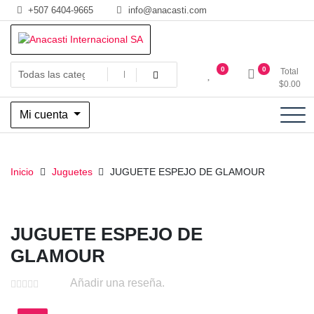
Saltar
+507 6404-9665
info@anacasti.com
al
contenido
Ventas de productos al por mayor de flores y plantas. juguetes,
Anacasti Internacional SA
0
0
Total
navidad, religioso y adornos
$
0.00
Mi cuenta
Inicio
Juguetes
JUGUETE ESPEJO DE GLAMOUR
JUGUETE ESPEJO DE
GLAMOUR
Añadir una reseña.