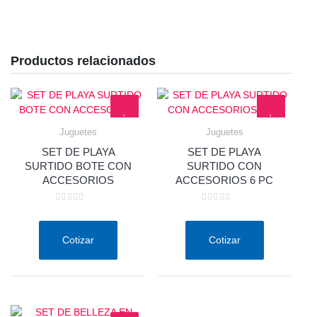
Productos relacionados
Juguetes
Juguetes
Quick View
Quick View
SET DE PLAYA
SET DE PLAYA
SURTIDO BOTE CON
SURTIDO CON
ACCESORIOS
ACCESORIOS 6 PC
Valorado
Valorado
en
en
0
0
de
de
Cotizar
Cotizar
5
5