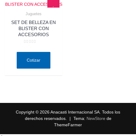
Juguetes
Quick View
SET DE BELLEZA EN
BLISTER CON
ACCESORIOS
Valorado
en
0
de
Cotizar
5
Copyright © 2026 Anacasti Internacional SA. Todos los
derechos reservados.
|
Tema:
NewStore
de
ThemeFarmer