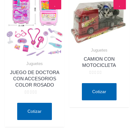
Juguetes
Quick View
CAMION CON
Juguetes
MOTOCICLETA
Quick View
JUEGO DE DOCTORA
CON ACCESORIOS
Valorado
en
COLOR ROSADO
0
de
Cotizar
5
Valorado
en
0
de
Cotizar
5