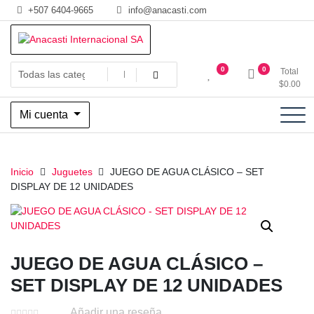
Saltar
+507 6404-9665
info@anacasti.com
al
contenido
Ventas de productos al por mayor de flores y plantas. juguetes,
Anacasti Internacional SA
0
0
Total
navidad, religioso y adornos
$
0.00
Mi cuenta
Inicio
Juguetes
JUEGO DE AGUA CLÁSICO – SET
DISPLAY DE 12 UNIDADES
JUEGO DE AGUA CLÁSICO –
SET DISPLAY DE 12 UNIDADES
Añadir una reseña.