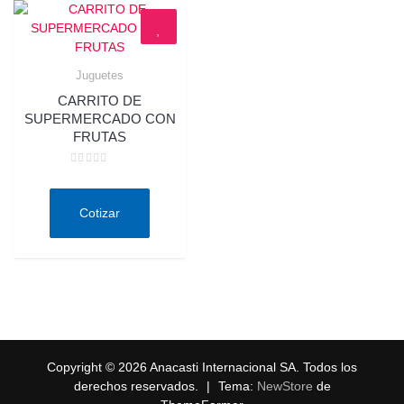
Juguetes
Quick View
CARRITO DE
SUPERMERCADO CON
FRUTAS
Valorado
en
0
de
Cotizar
5
Copyright © 2026 Anacasti Internacional SA. Todos los
derechos reservados.
|
Tema:
NewStore
de