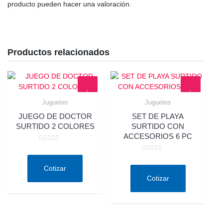
producto pueden hacer una valoración.
Productos relacionados
Juguetes
Juguetes
Quick View
Quick View
JUEGO DE DOCTOR
SET DE PLAYA
SURTIDO 2 COLORES
SURTIDO CON
ACCESORIOS 6 PC
Valorado
en
Valorado
0
en
de
Cotizar
0
5
de
Cotizar
5