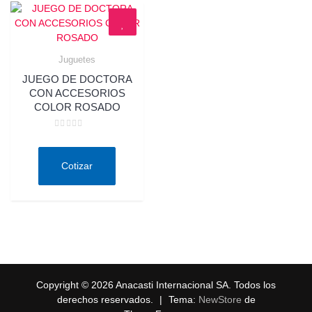
Juguetes
Quick View
JUEGO DE DOCTORA
CON ACCESORIOS
COLOR ROSADO
Valorado
en
0
de
Cotizar
5
Copyright © 2026 Anacasti Internacional SA. Todos los
derechos reservados.
|
Tema:
NewStore
de