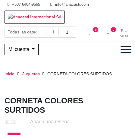
Saltar
+507 6404-9665
info@anacasti.com
al
contenido
Ventas de productos al por mayor de flores y plantas. juguetes,
Anacasti Internacional SA
0
0
Total
navidad, religioso y adornos
$
0.00
Mi cuenta
Inicio
Juguetes
CORNETA COLORES SURTIDOS
CORNETA COLORES
SURTIDOS
Añadir una reseña.