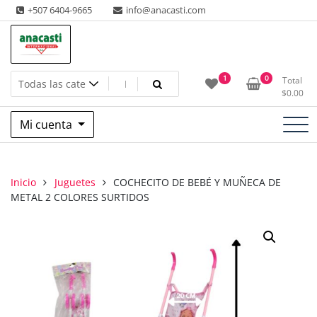
Saltar
+507 6404-9665
info@anacasti.com
al
contenido
Ventas de productos al por mayor de flores y plantas. juguetes,
Anacasti Internacional SA
1
0
Total
navidad, religioso y adornos
$
0.00
Mi cuenta
Inicio
Juguetes
COCHECITO DE BEBÉ Y MUÑECA DE
METAL 2 COLORES SURTIDOS