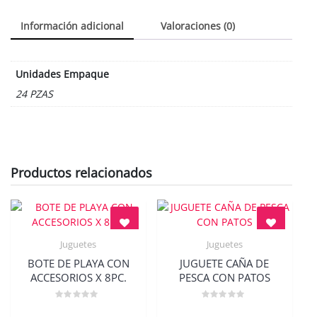
Información adicional
Valoraciones (0)
Unidades Empaque
24 PZAS
Productos relacionados
Juguetes
Juguetes
Quick View
Quick View
BOTE DE PLAYA CON
JUGUETE CAÑA DE
ACCESORIOS X 8PC.
PESCA CON PATOS
Valorado
Valorado
en
en