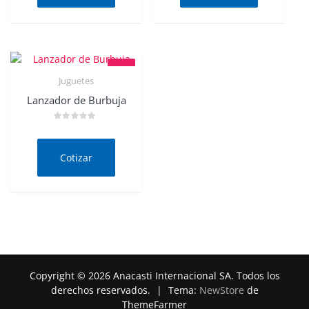
Juguetes
Quick View
Lanzador de Burbuja
Valorado
en
0
de
Cotizar
5
Copyright © 2026 Anacasti Internacional SA. Todos los
derechos reservados.
|
Tema:
NewStore
de
ThemeFarmer