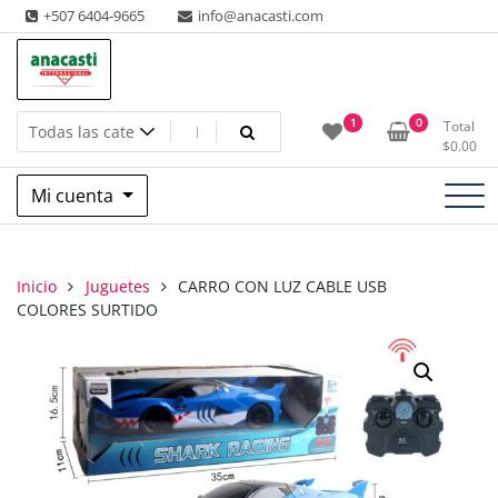
Saltar
+507 6404-9665
info@anacasti.com
al
contenido
Ventas de productos al por mayor de flores y plantas. juguetes,
Anacasti Internacional SA
1
0
Total
navidad, religioso y adornos
$
0.00
Mi cuenta
Inicio
Juguetes
CARRO CON LUZ CABLE USB
COLORES SURTIDO