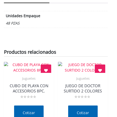
Unidades Empaque
48 PZAS
Productos relacionados
Juguetes
Juguetes
Quick View
Quick View
CUBO DE PLAYA CON
JUEGO DE DOCTOR
ACCESORIOS 8PC.
SURTIDO 2 COLORES
Valorado
Valorado
en
en
0
0
de
de
Cotizar
Cotizar
5
5