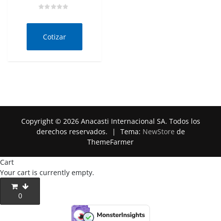
Valorado
en
0
de
Cotizar
5
Copyright © 2026 Anacasti Internacional SA. Todos los
derechos reservados.
|
Tema:
NewStore
de
ThemeFarmer
Cart
Your cart is currently empty.
0