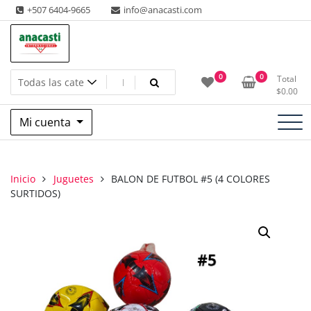
Saltar
+507 6404-9665
info@anacasti.com
al
contenido
Ventas de productos al por mayor de flores y plantas. juguetes,
Anacasti Internacional SA
0
0
Total
navidad, religioso y adornos
$
0.00
Mi cuenta
Inicio
Juguetes
BALON DE FUTBOL #5 (4 COLORES
SURTIDOS)