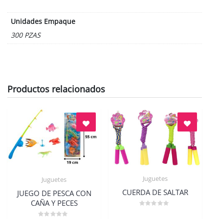
Unidades Empaque
300 PZAS
Productos relacionados
Juguetes
Juguetes
Quick View
Quick View
CUERDA DE SALTAR
JUEGO DE PESCA CON
CAÑA Y PECES
Valorado
en