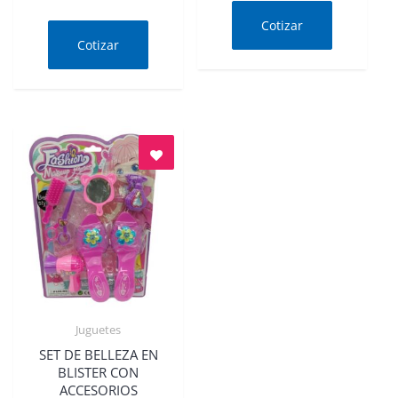
Valorado
0
en
de
Cotizar
0
5
de
Cotizar
5
Juguetes
Quick View
SET DE BELLEZA EN
BLISTER CON
ACCESORIOS