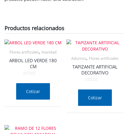
Productos relacionados
,
Flores artificiales
Navidad
,
Adornos
Flores artificiales
ARBOL LED VERDE 180
CM
TAPIZANTE ARTIFICIAL
DECORATIVO
Valorado
en
Valorado
0
en
de
Cotizar
0
5
de
Cotizar
5