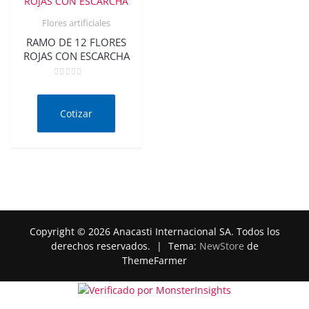
Flores artificiales
RAMO DE 12 FLORES
ROJAS CON ESCARCHA
Valorado
en
0
de
Cotizar
5
Copyright © 2026 Anacasti Internacional SA. Todos los
derechos reservados.
|
Tema:
NewStore
de
ThemeFarmer