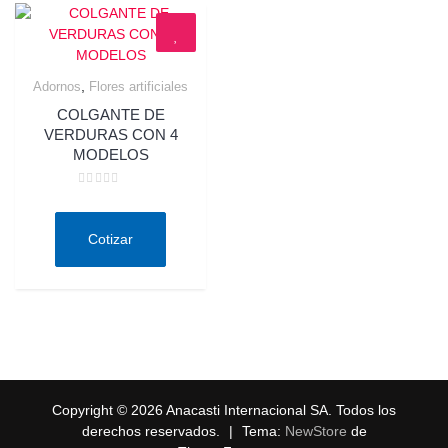
,
Adornos
Flores artificiales
Quick View
COLGANTE DE
VERDURAS CON 4
MODELOS
Valorado
en
0
de
Cotizar
5
Copyright © 2026 Anacasti Internacional SA. Todos los
derechos reservados.
|
Tema:
NewStore
de