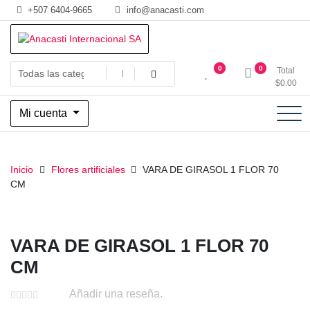
Saltar
+507 6404-9665
info@anacasti.com
al
contenido
Ventas de productos al por mayor de flores y plantas. juguetes,
Anacasti Internacional SA
0
0
Total
navidad, religioso y adornos
$
0.00
Mi cuenta
Inicio
Flores artificiales
VARA DE GIRASOL 1 FLOR 70
CM
VARA DE GIRASOL 1 FLOR 70
CM
Añadir una reseña.