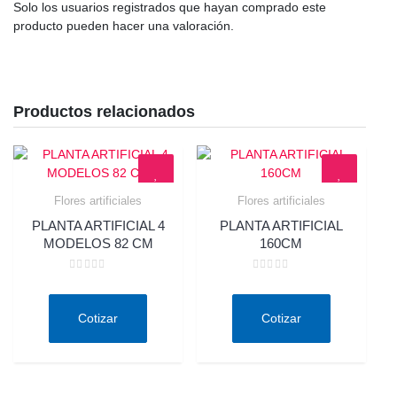
Solo los usuarios registrados que hayan comprado este
producto pueden hacer una valoración.
Productos relacionados
Flores artificiales
Flores artificiales
Quick View
Quick View
PLANTA ARTIFICIAL 4
PLANTA ARTIFICIAL
MODELOS 82 CM
160CM
Valorado
Valorado
en
en
0
0
de
de
Cotizar
Cotizar
5
5