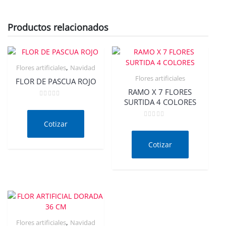
Productos relacionados
,
Flores artificiales
Navidad
Flores artificiales
FLOR DE PASCUA ROJO
RAMO X 7 FLORES
SURTIDA 4 COLORES
Valorado
en
0
de
Cotizar
Valorado
5
en
0
de
Cotizar
5
,
Flores artificiales
Navidad