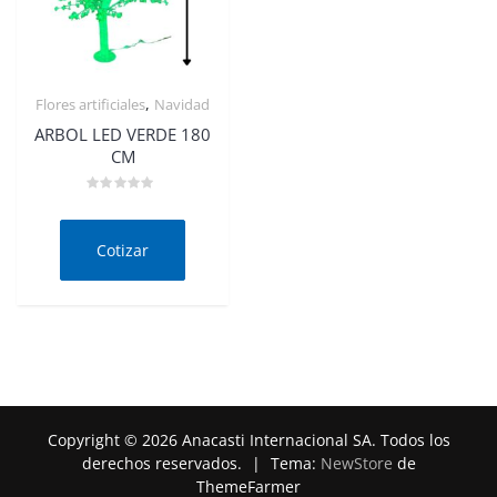
,
Flores artificiales
Navidad
Quick View
ARBOL LED VERDE 180
CM
Valorado
en
0
de
Cotizar
5
Copyright © 2026 Anacasti Internacional SA. Todos los
derechos reservados.
|
Tema:
NewStore
de
ThemeFarmer