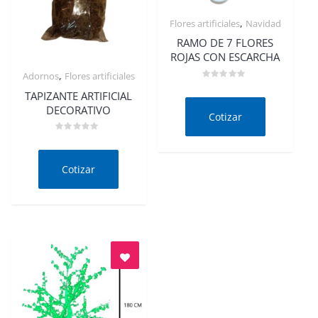
,
Flores artificiales
Navidad
Quick View
RAMO DE 7 FLORES
ROJAS CON ESCARCHA
,
Adornos
Flores artificiales
Quick View
Valorado
TAPIZANTE ARTIFICIAL
en
0
DECORATIVO
de
Cotizar
5
Valorado
en
0
de
Cotizar
5