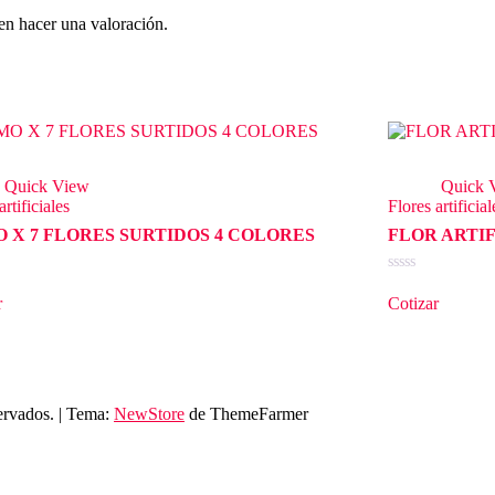
en hacer una valoración.
Quick View
Quick 
artificiales
Flores artificial
 X 7 FLORES SURTIDOS 4 COLORES
FLOR ARTIF
o
Valorado
en
r
Cotizar
0
de
5
ervados.
|
Tema:
NewStore
de ThemeFarmer