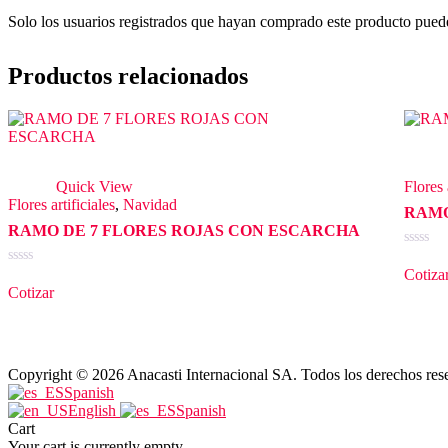
Solo los usuarios registrados que hayan comprado este producto pued
Productos relacionados
Quick View
Flores 
Flores artificiales
,
Navidad
RAMO
RAMO DE 7 FLORES ROJAS CON ESCARCHA
Valorad
en
Cotiza
Valorado
0
en
Cotizar
de
0
5
de
5
Copyright © 2026 Anacasti Internacional SA. Todos los derechos res
Spanish
English
Spanish
Cart
Your cart is currently empty.