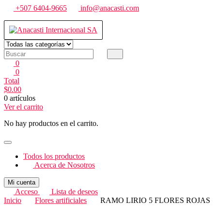
Saltar
+507 6404-9665
info@anacasti.com
al
contenido
Anacasti Internacional SA
Ventas de productos al por mayor de flores y plantas. juguetes, navida
0
0
Total
$
0.00
0 artículos
Ver el carrito
No hay productos en el carrito.
Todos los productos
Acerca de Nosotros
Mi cuenta
Acceso
Lista de deseos
Inicio
Flores artificiales
RAMO LIRIO 5 FLORES ROJAS