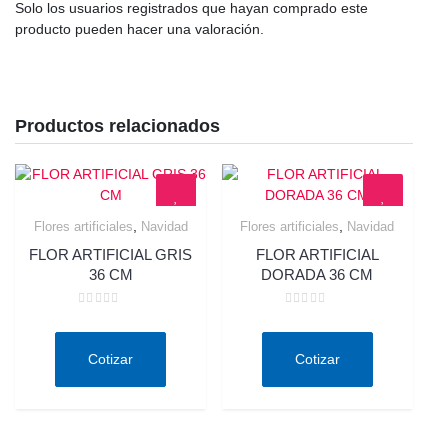
Solo los usuarios registrados que hayan comprado este
producto pueden hacer una valoración.
Productos relacionados
,
,
Flores artificiales
Navidad
Flores artificiales
Navidad
Quick View
Quick View
FLOR ARTIFICIAL GRIS
FLOR ARTIFICIAL
36 CM
DORADA 36 CM
Valorado
Valorado
en
en
0
0
de
de
Cotizar
Cotizar
5
5