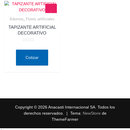
,
Adornos
Flores artificiales
Quick View
TAPIZANTE ARTIFICIAL
DECORATIVO
Valorado
en
0
de
Cotizar
5
Copyright © 2026 Anacasti Internacional SA. Todos los
derechos reservados.
|
Tema:
NewStore
de
ThemeFarmer