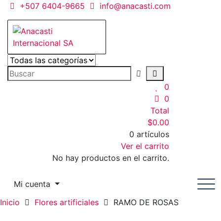
Saltar
+507 6404-9665
info@anacasti.com
al
contenido
Anacasti Internacional SA
Ventas de productos al por mayor de flores y plantas.
juguetes, navidad, religioso y adornos
0
0
Total
$
0.00
0 artículos
Ver el carrito
No hay productos en el carrito.
Mi cuenta
Inicio
Flores artificiales
RAMO DE ROSAS