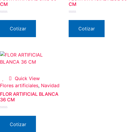
CM
CM
Valorado
Valorado
en
en
0
0
Cotizar
Cotizar
de
de
5
5
Quick View
Flores artificiales
,
Navidad
FLOR ARTIFICIAL BLANCA
36 CM
Valorado
en
0
Cotizar
de
5