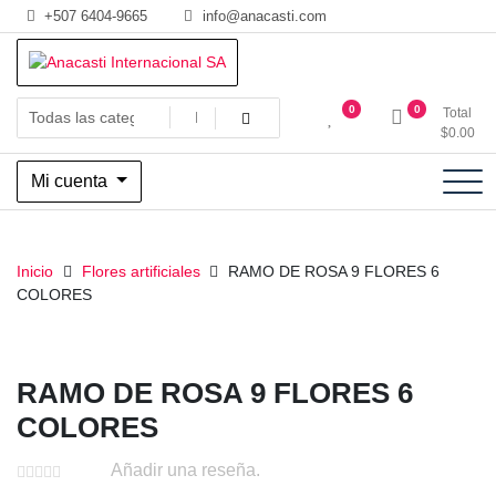
Saltar
+507 6404-9665
info@anacasti.com
al
contenido
Ventas de productos al por mayor de flores y plantas. juguetes,
Anacasti Internacional SA
0
0
Total
navidad, religioso y adornos
$
0.00
Mi cuenta
Inicio
Flores artificiales
RAMO DE ROSA 9 FLORES 6
COLORES
RAMO DE ROSA 9 FLORES 6
COLORES
Añadir una reseña.