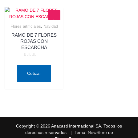
,
Flores artificiales
Navidad
Quick View
RAMO DE 7 FLORES
ROJAS CON
ESCARCHA
Valorado
en
0
de
Cotizar
5
Copyright © 2026 Anacasti Internacional SA. Todos los
derechos reservados.
|
Tema:
NewStore
de