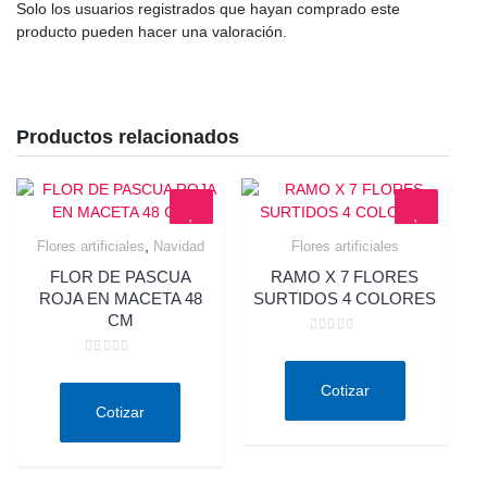
Solo los usuarios registrados que hayan comprado este
producto pueden hacer una valoración.
Productos relacionados
,
Flores artificiales
Navidad
Flores artificiales
Quick View
Quick View
FLOR DE PASCUA
RAMO X 7 FLORES
ROJA EN MACETA 48
SURTIDOS 4 COLORES
CM
Valorado
en
Valorado
0
en
de
Cotizar
0
5
de
Cotizar
5