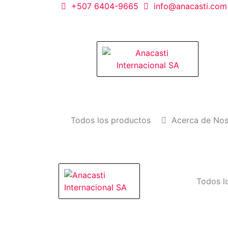
Saltar
+507 6404-9665
info@anacasti.com
al
contenido
Anacasti Internacional SA
Ventas de productos al por mayor de flore
plantas. juguetes, navidad, religioso y ado
Todos los productos
Acerca de Nos
Todos l
Anacasti Internacional
Ventas de productos
SA
al por mayor de flores