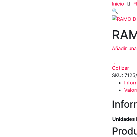
y plantas. juguetes,
Inicio
F
navidad, religioso y
🔍
adornos
RAM
Añadir una
Cotizar
SKU:
7125
Infor
Valor
Infor
Unidades
Produ