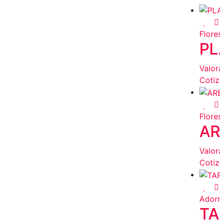
Flores
PL
Valo
Cotiz
Flores
AR
Valo
Cotiz
Ador
TA