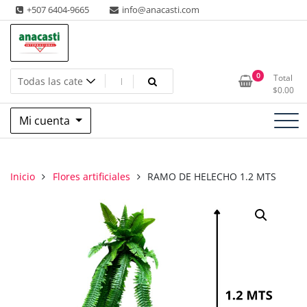
Saltar
+507 6404-9665
info@anacasti.com
al
contenido
Ventas de productos al por mayor de flores y plantas. juguetes,
Anacasti Internacional SA
0
Total
navidad, religioso y adornos
$
0.00
Mi cuenta
Inicio
Flores artificiales
RAMO DE HELECHO 1.2 MTS