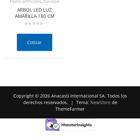
,
Flores artificiales
Navidad
ARBOL LED LUZ
AMARILLA 180 CM
Valorado
en
0
de
Cotizar
5
Copyright © 2026 Anacasti Internacional SA. Todos los
derechos reservados.
|
Tema:
NewStore
de
ThemeFarmer