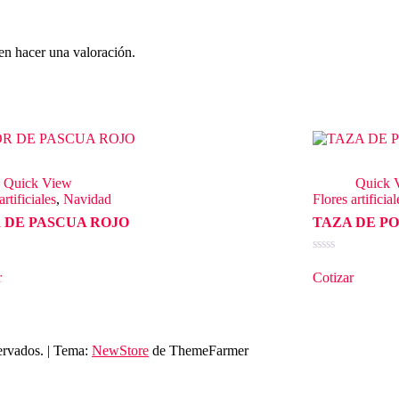
en hacer una valoración.
Quick View
Quick 
artificiales
,
Navidad
Flores artificial
 DE PASCUA ROJO
TAZA DE PO
o
Valorado
en
r
Cotizar
0
de
5
ervados.
|
Tema:
NewStore
de ThemeFarmer