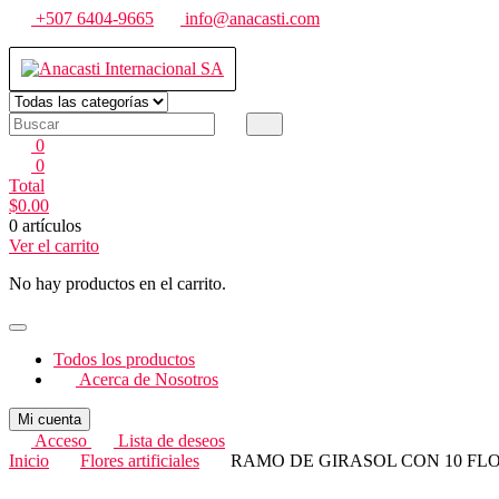
Saltar
+507 6404-9665
info@anacasti.com
al
contenido
Anacasti Internacional SA
Ventas de productos al por mayor de flores y plantas. juguetes, navida
0
0
Total
$
0.00
0 artículos
Ver el carrito
No hay productos en el carrito.
Todos los productos
Acerca de Nosotros
Mi cuenta
Acceso
Lista de deseos
Inicio
Flores artificiales
RAMO DE GIRASOL CON 10 FL