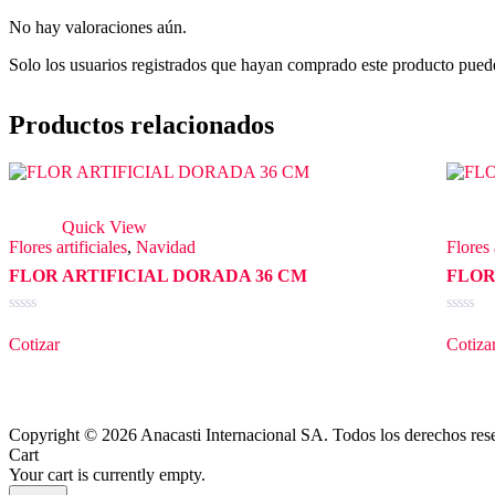
No hay valoraciones aún.
Solo los usuarios registrados que hayan comprado este producto pued
Productos relacionados
Quick View
Flores artificiales
,
Navidad
Flores 
FLOR ARTIFICIAL DORADA 36 CM
FLOR
Valorado
Valorad
en
en
Cotizar
Cotiza
0
0
de
de
5
5
Copyright © 2026 Anacasti Internacional SA. Todos los derechos res
Cart
Your cart is currently empty.